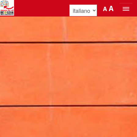
Salta al Contenuto
A
A
ORGANIZZA LA TUA VISITA
SCOPRI BENOZZO E IL SUO MUSEO
NEWS E EVENTI
MUSEO FOR ALL
QUICK INFO
PODCAST