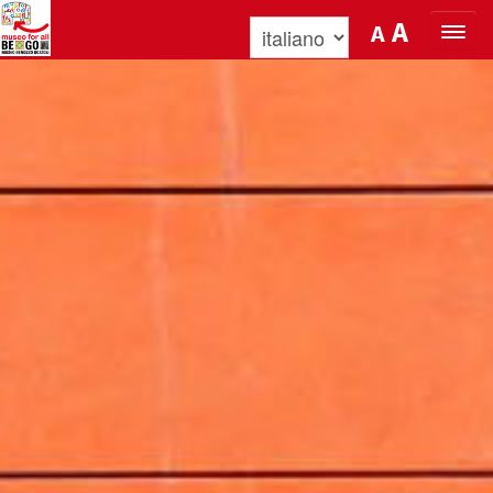
Salta al Contenuto
A
A
ORGANIZZA LA TUA VISITA
SCOPRI BENOZZO E IL SUO MUSEO
NEWS E EVENTI
MUSEO FOR ALL
QUICK INFO
PODCAST