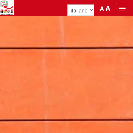
Salta al Contenuto
A
A
ORGANIZZA LA TUA VISITA
SCOPRI BENOZZO E IL SUO MUSEO
NEWS E EVENTI
MUSEO FOR ALL
QUICK INFO
PODCAST