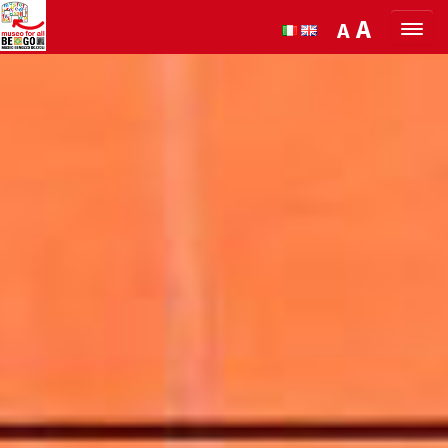
Salta al Contenuto
A
A
ORGANIZZA LA TUA VISITA
SCOPRI BENOZZO E IL SUO MUSEO
NEWS E EVENTI
MUSEO FOR ALL
QUICK INFO
PODCAST