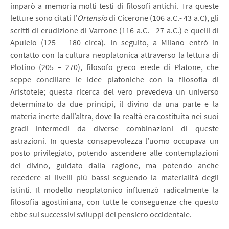
imparò a memoria molti testi di filosofi antichi. Tra queste
letture sono citati l’
Ortensio
di Cicerone (106 a.C.- 43 a.C), gli
scritti di erudizione di Varrone (116 a.C. - 27 a.C.) e quelli di
Apuleio (125 – 180 circa). In seguito, a Milano entrò in
contatto con la cultura neoplatonica attraverso la lettura di
Plotino (205 – 270), filosofo greco erede di Platone, che
seppe conciliare le idee platoniche con la filosofia di
Aristotele; questa ricerca del vero prevedeva un universo
determinato da due principi, il divino da una parte e la
materia inerte dall’altra, dove la realtà era costituita nei suoi
gradi intermedi da diverse combinazioni di queste
astrazioni. In questa consapevolezza l’uomo occupava un
posto privilegiato, potendo ascendere alle contemplazioni
del divino, guidato dalla ragione, ma potendo anche
recedere ai livelli più bassi seguendo la materialità degli
istinti. Il modello neoplatonico influenzò radicalmente la
filosofia agostiniana, con tutte le conseguenze che questo
ebbe sui successivi sviluppi del pensiero occidentale.