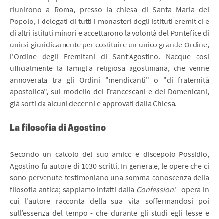
riunirono a Roma, presso la chiesa di Santa Maria del
Popolo, i delegati di tutti i monasteri degli istituti eremitici e
di altri istituti minori e accettarono la volontà del Pontefice di
unirsi giuridicamente per costituire un unico grande Ordine,
l'Ordine degli Eremitani di Sant’Agostino. Nacque così
ufficialmente la famiglia religiosa agostiniana, che venne
annoverata tra gli Ordini "mendicanti" o "di fraternità
apostolica", sul modello dei Francescani e dei Domenicani,
già sorti da alcuni decenni e approvati dalla Chiesa.
La filosofia di Agostino
Secondo un calcolo del suo amico e discepolo Possidio,
Agostino fu autore di 1030 scritti. In generale, le opere che ci
sono pervenute testimoniano una somma conoscenza della
filosofia antica; sappiamo infatti dalla
Confessioni
- opera in
cui l’autore racconta della sua vita soffermandosi poi
sull’essenza del tempo - che durante gli studi egli lesse e