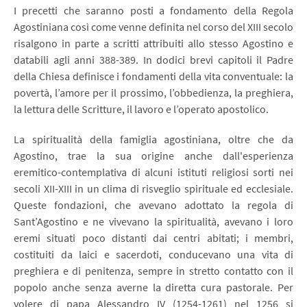
I precetti che saranno posti a fondamento della Regola
Agostiniana così come venne definita nel corso del XIII secolo
risalgono in parte a scritti attribuiti allo stesso Agostino e
databili agli anni 388-389. In dodici brevi capitoli il Padre
della Chiesa definisce i fondamenti della vita conventuale: la
povertà, l’amore per il prossimo, l’obbedienza, la preghiera,
la lettura delle Scritture, il lavoro e l’operato apostolico.
La spiritualità della famiglia agostiniana, oltre che da
Agostino, trae la sua origine anche dall'esperienza
eremitico-contemplativa di alcuni istituti religiosi sorti nei
secoli XII-XIII in un clima di risveglio spirituale ed ecclesiale.
Queste fondazioni, che avevano adottato la regola di
Sant’Agostino e ne vivevano la spiritualità, avevano i loro
eremi situati poco distanti dai centri abitati; i membri,
costituiti da laici e sacerdoti, conducevano una vita di
preghiera e di penitenza, sempre in stretto contatto con il
popolo anche senza averne la diretta cura pastorale. Per
volere di papa Alessandro IV (1254-1261) nel 1256 si