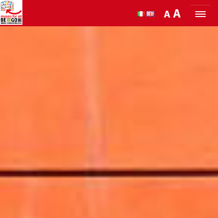
Salta al Contenuto
A
A
ORGANIZZA LA TUA VISITA
SCOPRI BENOZZO E IL SUO MUSEO
NEWS E EVENTI
MUSEO FOR ALL
QUICK INFO
PODCAST