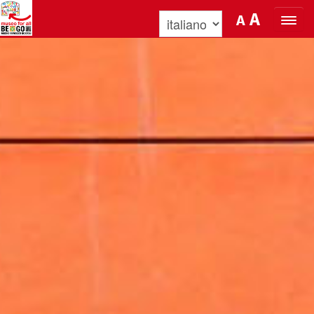
Salta al Contenuto
A
A
ORGANIZZA LA TUA VISITA
SCOPRI BENOZZO E IL SUO MUSEO
NEWS E EVENTI
MUSEO FOR ALL
QUICK INFO
PODCAST