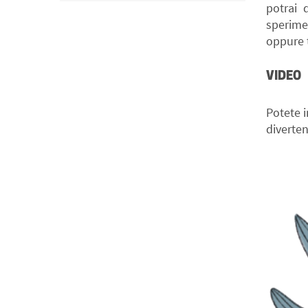
potrai 
sperimen
oppure t
VIDEO
Potete 
diverten