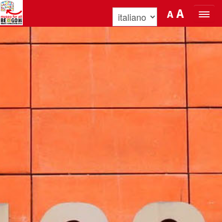
Salta al Contenuto
A
A
ORGANIZZA LA TUA VISITA
SCOPRI BENOZZO E IL SUO MUSEO
NEWS E EVENTI
MUSEO FOR ALL
QUICK INFO
PODCAST