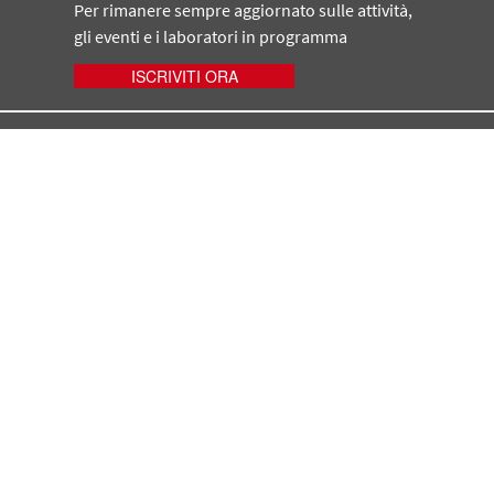
Per rimanere sempre aggiornato sulle attività,
gli eventi e i laboratori in programma
ISCRIVITI ORA
MUSEO BENOZZO GOZZOLI
Via Agostino Testaferrata, 31
50051 - Castelfiorentino (FI)
tel. +39 0571 64448
info@museobenozzogozzoli.it
SITO REALIZZATO CON IL CONTRIBUTO
DI